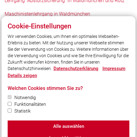
Lehrgang "Absturzsicherung" in Waldmünchen und Rötz
Maschinistenlehrgang in Waldmünchen
Cookie-Einstellungen
Wir verwenden Cookies, um Ihnen ein optimales Webseiten-
Erlebnis zu bieten. Mit der Nutzung unserer Webseite stimmen
Unser Leitsatz
Sie der Verwendung von Cookies zu. Weitere Informationen über
... im Dienst am Nächsten!
die Verwendung von Cookies und wie Sie Ihre Einwilligung für die
Zukunft widerrufen können, finden Sie in unseren
Datenschutzerklärung
Impressum
Datenschutzhinweisen.
Social Media
Details zeigen
Auch unterwegs immer auf dem Laufenden bleiben?
Welchen Cookies stimmen Sie zu?
Bleiben Sie mit uns in Kontakt und vernetzen Sie sich
mit uns!
Notwendig
Funktionalitäten
Statistik
Alle auswählen
© 2026 Feuerwehr Waldmünchen