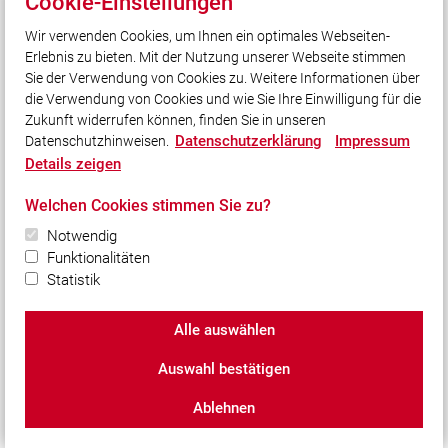
Cookie-Einstellungen
Wir verwenden Cookies, um Ihnen ein optimales Webseiten-
Unser Leitsatz
Erlebnis zu bieten. Mit der Nutzung unserer Webseite stimmen
Sie der Verwendung von Cookies zu. Weitere Informationen über
... im Dienst am Nächsten!
die Verwendung von Cookies und wie Sie Ihre Einwilligung für die
Zukunft widerrufen können, finden Sie in unseren
Datenschutzerklärung
Impressum
Datenschutzhinweisen.
Social Media
Details zeigen
Auch unterwegs immer auf dem Laufenden bleiben?
Welchen Cookies stimmen Sie zu?
Bleiben Sie mit uns in Kontakt und vernetzen Sie sich
mit uns!
Notwendig
Funktionalitäten
Statistik
© 2026 Feuerwehr Waldmünchen
Alle auswählen
Impressum
|
Datenschutz
|
Cookie-Einstellungen
Auswahl bestätigen
Ablehnen