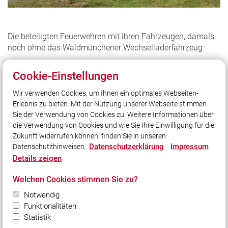
Die beteiligten Feuerwehren mit ihren Fahrzeugen, damals
noch ohne das Waldmünchener Wechselladerfahrzeug.
Cookie-Einstellungen
Wir verwenden Cookies, um Ihnen ein optimales Webseiten-
Erlebnis zu bieten. Mit der Nutzung unserer Webseite stimmen
Unser Leitsatz
Sie der Verwendung von Cookies zu. Weitere Informationen über
... im Dienst am Nächsten!
die Verwendung von Cookies und wie Sie Ihre Einwilligung für die
Zukunft widerrufen können, finden Sie in unseren
Datenschutzerklärung
Impressum
Datenschutzhinweisen.
Social Media
Details zeigen
Auch unterwegs immer auf dem Laufenden bleiben?
Welchen Cookies stimmen Sie zu?
Bleiben Sie mit uns in Kontakt und vernetzen Sie sich
Notwendig
mit uns!
Funktionalitäten
Statistik