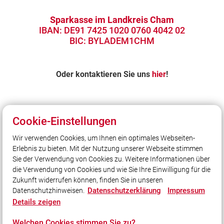
Sparkasse im Landkreis Cham
IBAN: DE91 7425 1020 0760 4042 02
BIC: BYLADEM1CHM
Oder kontaktieren Sie uns
hier
!
Cookie-Einstellungen
Wir verwenden Cookies, um Ihnen ein optimales Webseiten-
Erlebnis zu bieten. Mit der Nutzung unserer Webseite stimmen
Unser Leitsatz
Sie der Verwendung von Cookies zu. Weitere Informationen über
... im Dienst am Nächsten!
die Verwendung von Cookies und wie Sie Ihre Einwilligung für die
Zukunft widerrufen können, finden Sie in unseren
Datenschutzerklärung
Impressum
Datenschutzhinweisen.
Social Media
Details zeigen
Auch unterwegs immer auf dem Laufenden bleiben?
Welchen Cookies stimmen Sie zu?